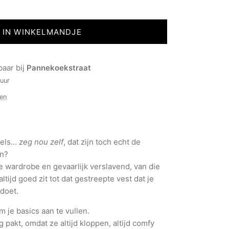
IN WINKELMANDJE
baar bij
Pannekoekstraat
 uur
ken
bels…
zeg nou zelf
, dat zijn toch echt de
ijn?
e wardrobe en gevaarlijk verslavend, van die
ltijd goed zit tot dat gestreepte vest dat je
tdoet.
om je basics aan te vullen.
g pakt, omdat ze altijd kloppen, altijd comfy