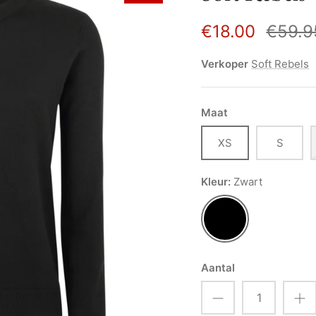
€18.00
€59.9
Verkoper
Soft Rebels
Maat
XS
S
Kleur
Zwart
Zwart
Aantal