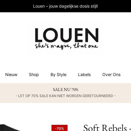
Louen – jouw dagelijkse dosis stijl!
Nieuw
Shop
By Style
Labels
Over Ons
SALE NU 70%
- LET OP 70% SALE KAN NIET WORDEN GERETOURNEERD -
Soft Rebels 
-70%