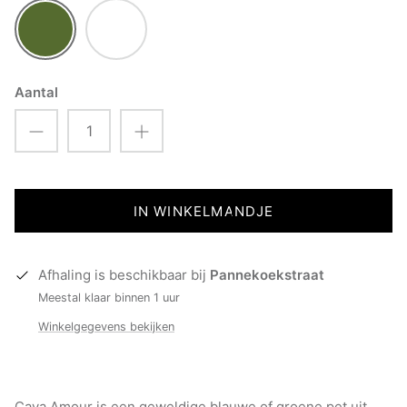
Groen
Donker
blauw
Aantal
IN WINKELMANDJE
Afhaling is beschikbaar bij
Pannekoekstraat
Meestal klaar binnen 1 uur
Winkelgegevens bekijken
Caya Amour is een geweldige blauwe of groene pet uit