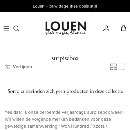
Meteen
Louen – jouw dagelijkse dosis stijl!
naar
de
content
Alle Tops
Ontdek nu
Louen's picks
Nieuws
A/W 2026
Kleding
Elke dag
Nieuwe Labels
Nieuwe collectie
Broeken
Alle Labels
surpisebox
Nieuwe collectie, nieuwe look! Shop jouw
Louen favorieten voor 2026
Sieraden
Verfijnen
Accessoires
SHOP NIEUW
Sorry, er bevinden zich geen producten in deze collectie
Yes daar is onze beroemde verjaardags surpisebox weer!
Shop Second Female
Wij willen de volgende merken bedanken voor deze
Bestsellers
Workwear
geweldige samenwerking : Won Hundred / Xzota /