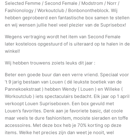
Selected Femme / Second Female / Modstrom / Norr /
Fashionology / Workoutclub / Bonbonontheblock. Wij
hebben geprobeerd een fantastische box samen te stellen
en wij wensen jullie heel veel plezier van de Suprisebox!
Wegens vertraging wordt het item van Second Female
later kosteloos opgestuurd of is uiteraard op te halen in de
winkel!
Wij hebben trouwens zoiets leuks dit jaar :
Beter een goede buur dan een verre vriend. Speciaal voor
’t 9 jarig bestaan van Louen ( dé leukste boetiek van de
Pannekoekstraat ) hebben Wendy ( Louen ) en Willeke (
Workoutclub ) iets spectaculairs bedacht. Elk jaar op 1 april
verkoopt Louen Supriseboxen. Een box gevuld met
Louen’s favorites. Denk aan je favoriete basic, dat coole
maar veels te dure fashionitem, mooiste sieraden en toffe
accessoires. Met deze box heb je 70% korting op deze
items. Welke het precies zijn dan weet je nooit, wel