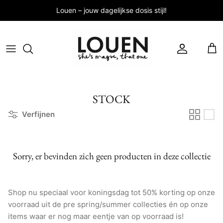
Meteen
Louen – jouw dagelijkse dosis stijl!
naar
de
content
Alle Tops
Ontdek nu
Louen's picks
Nieuws
A/W 2026
Kleding
Elke dag
Nieuwe Labels
Nieuwe collectie
Broeken
Alle Labels
STOCK
Nieuwe collectie, nieuwe look! Shop jouw
Louen favorieten voor 2026
Sieraden
Verfijnen
Accessoires
SHOP NIEUW
Sorry, er bevinden zich geen producten in deze collectie
Shop nu speciaal voor koningsdag tot 50% korting op onze
Shop Second Female
voorraad uit de pre spring/summer collecties én op onze
Bestsellers
Workwear
items waar er nog maar eentje van op voorraad is!